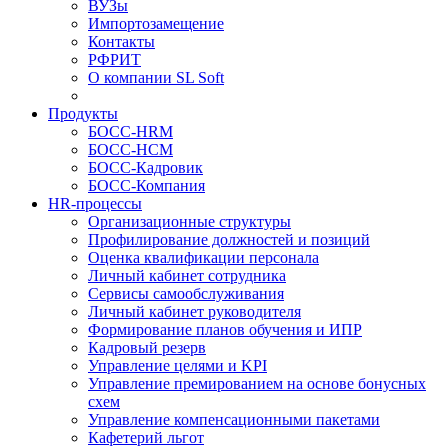
ВУЗы
Импортозамещение
Контакты
РФРИТ
О компании SL Soft
Продукты
БОСС-HRM
БОСС-HCM
БОСС-Кадровик
БОСС-Компания
HR-процессы
Организационные структуры
Профилирование должностей и позиций
Оценка квалификации персонала
Личный кабинет сотрудника
Сервисы самообслуживания
Личный кабинет руководителя
Формирование планов обучения и ИПР
Кадровый резерв
Управление целями и KPI
Управление премированием на основе бонусных
схем
Управление компенсационными пакетами
Кафетерий льгот