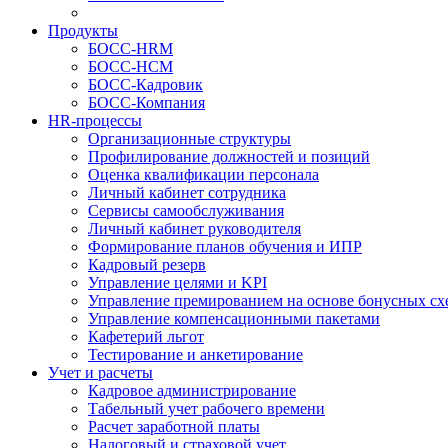
Продукты
БОСС-HRM
БОСС-HCM
БОСС-Кадровик
БОСС-Компания
HR-процессы
Организационные структуры
Профилирование должностей и позиций
Оценка квалификации персонала
Личный кабинет сотрудника
Сервисы самообслуживания
Личный кабинет руководителя
Формирование планов обучения и ИПР
Кадровый резерв
Управление целями и KPI
Управление премированием на основе бонусных сх
Управление компенсационными пакетами
Кафетерий льгот
Тестирование и анкетирование
Учет и расчеты
Кадровое администрирование
Табельный учет рабочего времени
Расчет заработной платы
Налоговый и страховой учет