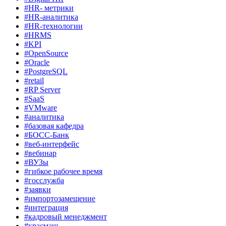
#HR- метрики
#HR-аналитика
#HR-технологии
#HRMS
#KPI
#OpenSource
#Oracle
#PostgreSQL
#retail
#RP Server
#SaaS
#VMware
#аналитика
#базовая кафедра
#БОСС-Банк
#веб-интерфейс
#вебинар
#ВУЗы
#гибкое рабочее время
#госслужба
#заявки
#импортозамещение
#интеграция
#кадровый менеджмент
#красмаш