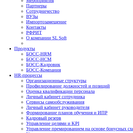
Мероприятия
Партнеры
Сотрудничество
ВУЗы
Импортозамещение
Контакты
РФРИТ
О компании SL Soft
Продукты
БОСС-HRM
БОСС-HCM
БОСС-Кадровик
БОСС-Компания
HR-процессы
Организационные структуры
Профилирование должностей и позиций
Оценка квалификации персонала
Личный кабинет сотрудника
Сервисы самообслуживания
Личный кабинет руководителя
Формирование планов обучения и ИПР
Кадровый резерв
Управление целями и KPI
Управление премированием на основе бонусных сх