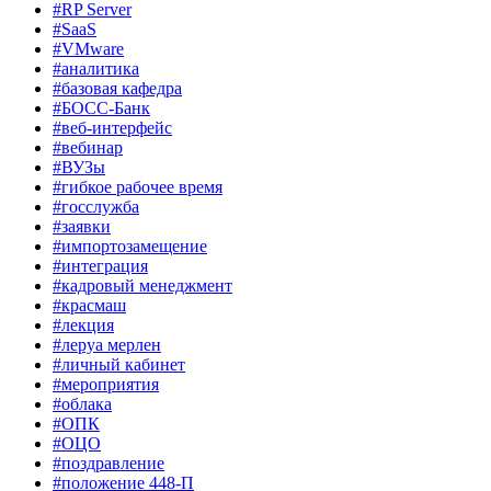
#RP Server
#SaaS
#VMware
#аналитика
#базовая кафедра
#БОСС-Банк
#веб-интерфейс
#вебинар
#ВУЗы
#гибкое рабочее время
#госслужба
#заявки
#импортозамещение
#интеграция
#кадровый менеджмент
#красмаш
#лекция
#леруа мерлен
#личный кабинет
#мероприятия
#облака
#ОПК
#ОЦО
#поздравление
#положение 448-П