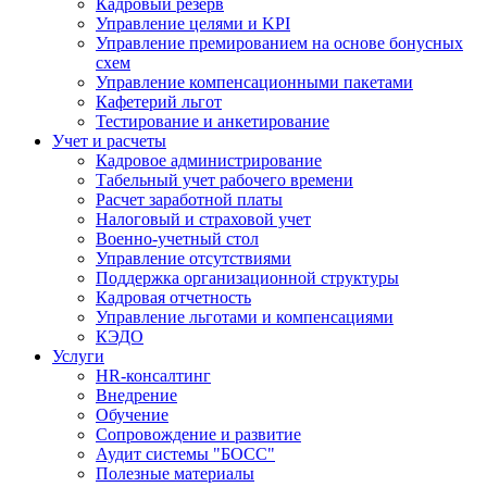
Кадровый резерв
Управление целями и KPI
Управление премированием на основе бонусных
схем
Управление компенсационными пакетами
Кафетерий льгот
Тестирование и анкетирование
Учет и расчеты
Кадровое администрирование
Табельный учет рабочего времени
Расчет заработной платы
Налоговый и страховой учет
Военно-учетный стол
Управление отсутствиями
Поддержка организационной структуры
Кадровая отчетность
Управление льготами и компенсациями
КЭДО
Услуги
HR-консалтинг
Внедрение
Обучение
Сопровождение и развитие
Аудит системы "БОСС"
Полезные материалы