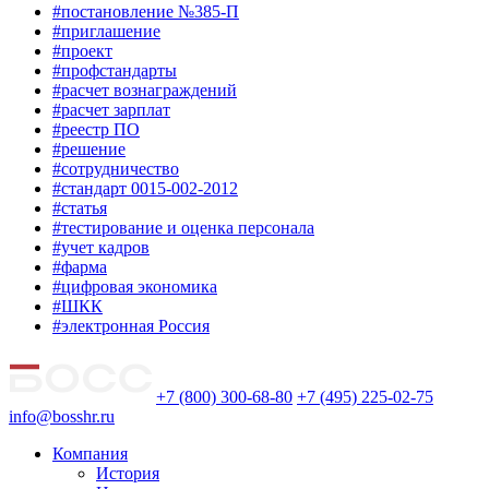
#постановление №385-П
#приглашение
#проект
#профстандарты
#расчет вознаграждений
#расчет зарплат
#реестр ПО
#решение
#сотрудничество
#стандарт 0015-002-2012
#статья
#тестирование и оценка персонала
#учет кадров
#фарма
#цифровая экономика
#ШКК
#электронная Россия
+7 (800) 300-68-80
+7 (495) 225-02-75
info@bosshr.ru
Компания
История