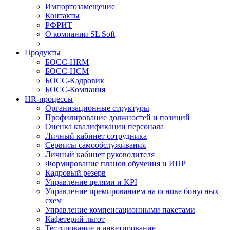
Импортозамещение
Контакты
РФРИТ
О компании SL Soft
Продукты
БОСС-HRM
БОСС-HCM
БОСС-Кадровик
БОСС-Компания
HR-процессы
Организационные структуры
Профилирование должностей и позиций
Оценка квалификации персонала
Личный кабинет сотрудника
Сервисы самообслуживания
Личный кабинет руководителя
Формирование планов обучения и ИПР
Кадровый резерв
Управление целями и KPI
Управление премированием на основе бонусных
схем
Управление компенсационными пакетами
Кафетерий льгот
Тестирование и анкетирование