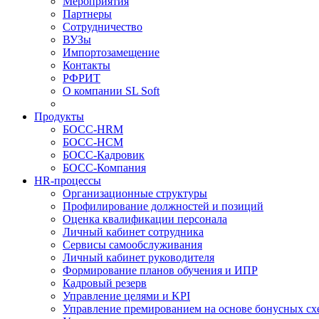
Мероприятия
Партнеры
Сотрудничество
ВУЗы
Импортозамещение
Контакты
РФРИТ
О компании SL Soft
Продукты
БОСС-HRM
БОСС-HCM
БОСС-Кадровик
БОСС-Компания
HR-процессы
Организационные структуры
Профилирование должностей и позиций
Оценка квалификации персонала
Личный кабинет сотрудника
Сервисы самообслуживания
Личный кабинет руководителя
Формирование планов обучения и ИПР
Кадровый резерв
Управление целями и KPI
Управление премированием на основе бонусных сх