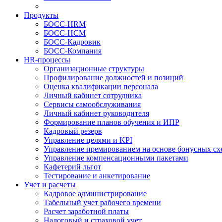
Продукты
БОСС-HRM
БОСС-HCM
БОСС-Кадровик
БОСС-Компания
HR-процессы
Организационные структуры
Профилирование должностей и позиций
Оценка квалификации персонала
Личный кабинет сотрудника
Сервисы самообслуживания
Личный кабинет руководителя
Формирование планов обучения и ИПР
Кадровый резерв
Управление целями и KPI
Управление премированием на основе бонусных сх
Управление компенсационными пакетами
Кафетерий льгот
Тестирование и анкетирование
Учет и расчеты
Кадровое администрирование
Табельный учет рабочего времени
Расчет заработной платы
Налоговый и страховой учет