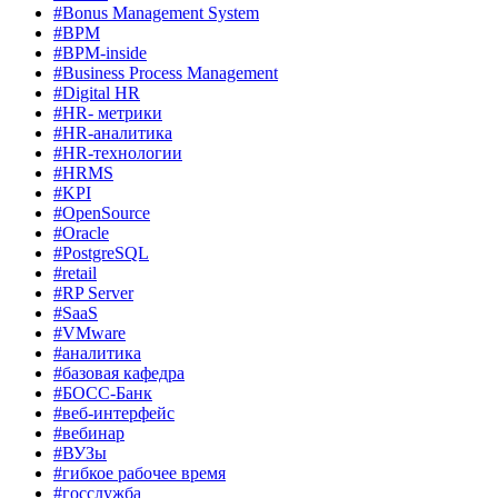
#Bonus Management System
#BPM
#BPM-inside
#Business Process Management
#Digital HR
#HR- метрики
#HR-аналитика
#HR-технологии
#HRMS
#KPI
#OpenSource
#Oracle
#PostgreSQL
#retail
#RP Server
#SaaS
#VMware
#аналитика
#базовая кафедра
#БОСС-Банк
#веб-интерфейс
#вебинар
#ВУЗы
#гибкое рабочее время
#госслужба