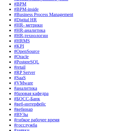
#BPM
#BPM-inside
#Business Process Management
#Digital HR
#HR- метрики
#HR-аналитика
#HR-технологии
#HRMS
#KPI
#OpenSource
#Oracle
#PostgreSQL
#retail
#RP Server
#SaaS
#VMware
#аналитика
#базовая кафедра
#БОСС-Банк
#веб-интерфейс
#вебинар
#ВУЗы
#гибкое рабочее время
#госслужба
#заявки