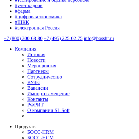
#учет кадров
#фарма
#цифровая экономика
#ШКК
#электронная Россия
+7 (800) 300-68-80
+7 (495) 225-02-75
info@bosshr.ru
Компания
История
Новости
Мероприятия
Партнеры
Сотрудничество
ВУЗы
Вакансии
Импортозамещение
Контакты
РФРИТ
О компании SL Soft
Продукты
БОСС-HRM
БОСС-HCM