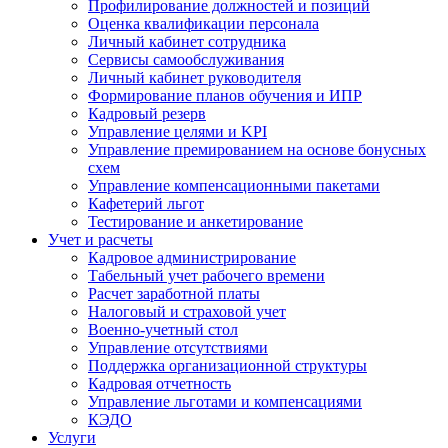
Профилирование должностей и позиций
Оценка квалификации персонала
Личный кабинет сотрудника
Сервисы самообслуживания
Личный кабинет руководителя
Формирование планов обучения и ИПР
Кадровый резерв
Управление целями и KPI
Управление премированием на основе бонусных
схем
Управление компенсационными пакетами
Кафетерий льгот
Тестирование и анкетирование
Учет и расчеты
Кадровое администрирование
Табельный учет рабочего времени
Расчет заработной платы
Налоговый и страховой учет
Военно-учетный стол
Управление отсутствиями
Поддержка организационной структуры
Кадровая отчетность
Управление льготами и компенсациями
КЭДО
Услуги