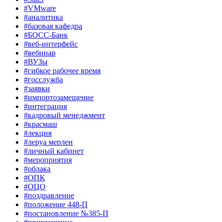
#VMware
#аналитика
#базовая кафедра
#БОСС-Банк
#веб-интерфейс
#вебинар
#ВУЗы
#гибкое рабочее время
#госслужба
#заявки
#импортозамещение
#интеграция
#кадровый менеджмент
#красмаш
#лекция
#леруа мерлен
#личный кабинет
#мероприятия
#облака
#ОПК
#ОЦО
#поздравление
#положение 448-П
#постановление №385-П