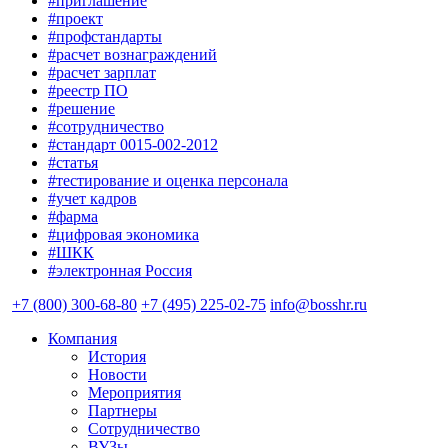
#приглашение
#проект
#профстандарты
#расчет вознаграждений
#расчет зарплат
#реестр ПО
#решение
#сотрудничество
#стандарт 0015-002-2012
#статья
#тестирование и оценка персонала
#учет кадров
#фарма
#цифровая экономика
#ШКК
#электронная Россия
+7 (800) 300-68-80
+7 (495) 225-02-75
info@bosshr.ru
Компания
История
Новости
Мероприятия
Партнеры
Сотрудничество
ВУЗы