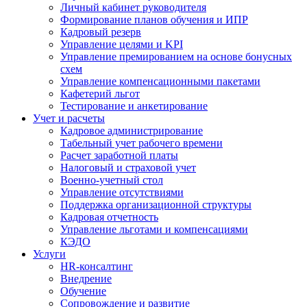
Личный кабинет руководителя
Формирование планов обучения и ИПР
Кадровый резерв
Управление целями и KPI
Управление премированием на основе бонусных
схем
Управление компенсационными пакетами
Кафетерий льгот
Тестирование и анкетирование
Учет и расчеты
Кадровое администрирование
Табельный учет рабочего времени
Расчет заработной платы
Налоговый и страховой учет
Военно-учетный стол
Управление отсутствиями
Поддержка организационной структуры
Кадровая отчетность
Управление льготами и компенсациями
КЭДО
Услуги
HR-консалтинг
Внедрение
Обучение
Сопровождение и развитие