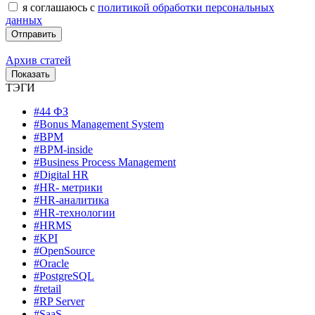
я соглашаюсь с
политикой обработки персональных
данных
Архив статей
ТЭГИ
#44 ФЗ
#Bonus Management System
#BPM
#BPM-inside
#Business Process Management
#Digital HR
#HR- метрики
#HR-аналитика
#HR-технологии
#HRMS
#KPI
#OpenSource
#Oracle
#PostgreSQL
#retail
#RP Server
#SaaS