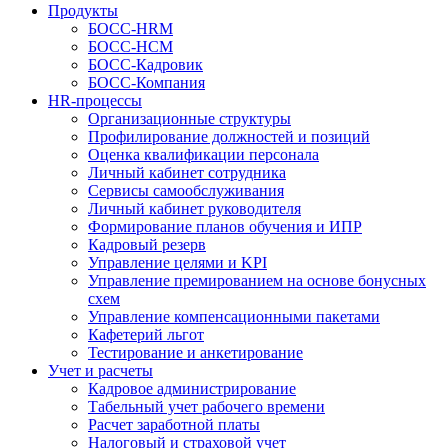
Продукты
БОСС-HRM
БОСС-HCM
БОСС-Кадровик
БОСС-Компания
HR-процессы
Организационные структуры
Профилирование должностей и позиций
Оценка квалификации персонала
Личный кабинет сотрудника
Сервисы самообслуживания
Личный кабинет руководителя
Формирование планов обучения и ИПР
Кадровый резерв
Управление целями и KPI
Управление премированием на основе бонусных
схем
Управление компенсационными пакетами
Кафетерий льгот
Тестирование и анкетирование
Учет и расчеты
Кадровое администрирование
Табельный учет рабочего времени
Расчет заработной платы
Налоговый и страховой учет